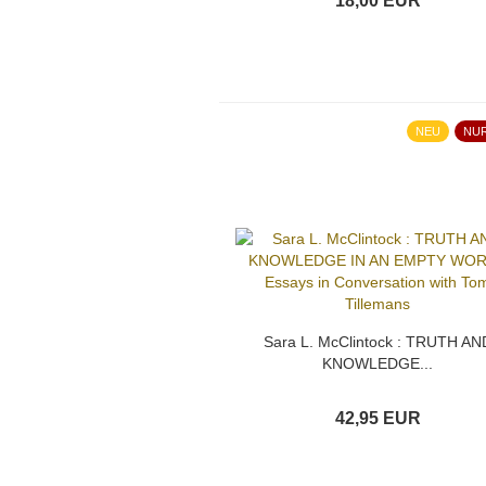
18,00 EUR
NEU
NU
Sara L. McClintock : TRUTH AN
KNOWLEDGE...
42,95 EUR