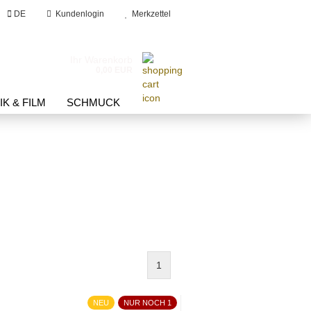
DE
Kundenlogin
Merkzettel
he...
Ihr Warenkorb
0,00 EUR
K & FILM
SCHMUCK
?
1
NEU
NUR NOCH 1