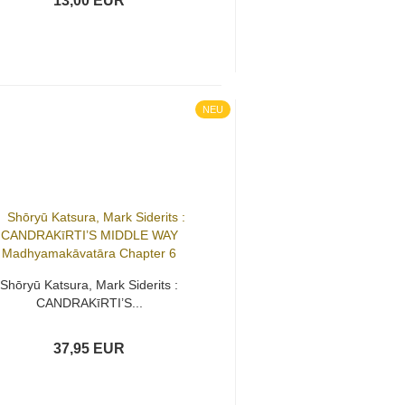
13,00 EUR
NEU
Shōryū Katsura, Mark Siderits :
CANDRAKīRTI’S...
37,95 EUR