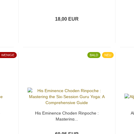
18,00 EUR
 WENIGE
BALD
NEU
e
His Eminence Choden Rinpoche :
A
Mastering...