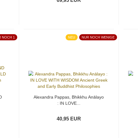
69,95 EUR
R NOCH 1
NEU
NUR NOCH WENIGE
D
Alexandra Pappas, Bhikkhu Anālayo
: IN LOVE...
40,95 EUR