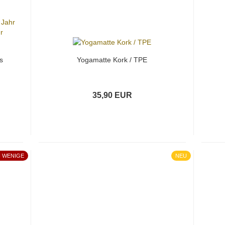
s
Yogamatte Kork / TPE
35,90 EUR
 WENIGE
NEU