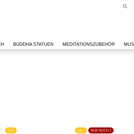
Suc
Sprache auswählen
E-Mail
CH
BUDDHA STATUEN
MEDITATIONSZUBEHÖR
MUSI
Passwort
IKEL
SORIG PRODUKTE
THANGKA
Konto erstellen
Passwort vergessen
NEU
NEU
NUR NOCH 1