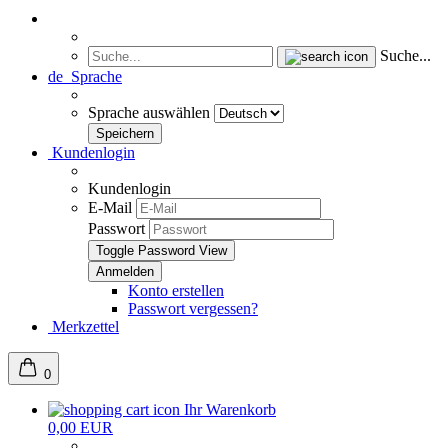
Suche...
de
Sprache
Sprache auswählen
Kundenlogin
Kundenlogin
E-Mail
Passwort
Toggle Password View
Konto erstellen
Passwort vergessen?
Merkzettel
0
Ihr Warenkorb
0,00 EUR