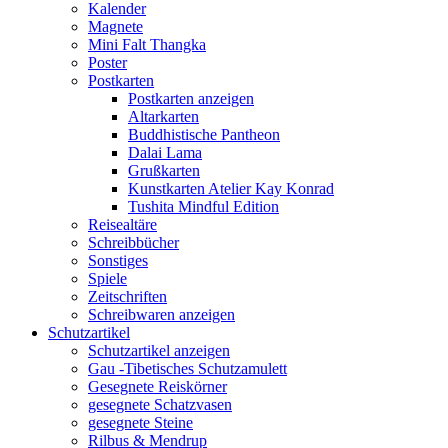
Kalender
Magnete
Mini Falt Thangka
Poster
Postkarten
Postkarten anzeigen
Altarkarten
Buddhistische Pantheon
Dalai Lama
Grußkarten
Kunstkarten Atelier Kay Konrad
Tushita Mindful Edition
Reisealtäre
Schreibbücher
Sonstiges
Spiele
Zeitschriften
Schreibwaren anzeigen
Schutzartikel
Schutzartikel anzeigen
Gau -Tibetisches Schutzamulett
Gesegnete Reiskörner
gesegnete Schatzvasen
gesegnete Steine
Rilbus & Mendrup