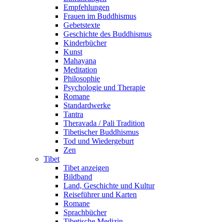
Empfehlungen
Frauen im Buddhismus
Gebetstexte
Geschichte des Buddhismus
Kinderbücher
Kunst
Mahayana
Meditation
Philosophie
Psychologie und Therapie
Romane
Standardwerke
Tantra
Theravada / Pali Tradition
Tibetischer Buddhismus
Tod und Wiedergeburt
Zen
Tibet
Tibet anzeigen
Bildband
Land, Geschichte und Kultur
Reiseführer und Karten
Romane
Sprachbücher
Tibetische Medizin