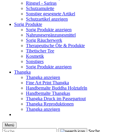
Ringsel - Sariras
Schutzamulette
Sonstige gesegnete Artikel
Schutzartikel anzeigen
Sorig Produkte
Sorig Produkte anzeigen
Nahrungsergänzungsmittel
Sorig Räucherwerk
Therapeutische Öle & Produkte
Tibetischer Tee
Kosmetik
Sonstiges
Sorig Produkte anzeigen
Thangka
Thangka anzeigen
Fine Art Print Thangka
Handbemalte Buddha Holztafeln
Handbemalte Thangkas
Thangka Druck im Passepartout
Thangka Reproduktionen
Thangka anzeigen
Menü
Suche...