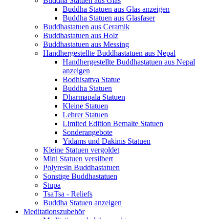
Buddha Statuen aus Glas
Buddha Statuen aus Glas anzeigen
Buddha Statuen aus Glasfaser
Buddhastatuen aus Ceramik
Buddhastatuen aus Holz
Buddhastatuen aus Messing
Handhergestellte Buddhastatuen aus Nepal
Handhergestellte Buddhastatuen aus Nepal
anzeigen
Bodhisattva Statue
Buddha Statuen
Dharmapala Statuen
Kleine Statuen
Lehrer Statuen
Limited Edition Bemalte Statuen
Sonderangebote
Yidams und Dakinis Statuen
Kleine Statuen vergoldet
Mini Statuen versilbert
Polyresin Buddhastatuen
Sonstige Buddhastatuen
Stupa
TsaTsa - Reliefs
Buddha Statuen anzeigen
Meditationszubehör