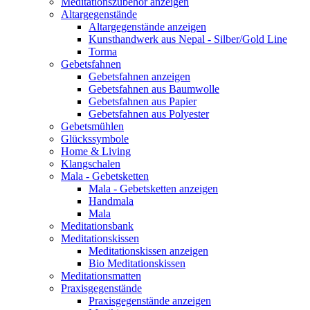
Meditationszubehör anzeigen
Altargegenstände
Altargegenstände anzeigen
Kunsthandwerk aus Nepal - Silber/Gold Line
Torma
Gebetsfahnen
Gebetsfahnen anzeigen
Gebetsfahnen aus Baumwolle
Gebetsfahnen aus Papier
Gebetsfahnen aus Polyester
Gebetsmühlen
Glückssymbole
Home & Living
Klangschalen
Mala - Gebetsketten
Mala - Gebetsketten anzeigen
Handmala
Mala
Meditationsbank
Meditationskissen
Meditationskissen anzeigen
Bio Meditationskissen
Meditationsmatten
Praxisgegenstände
Praxisgegenstände anzeigen