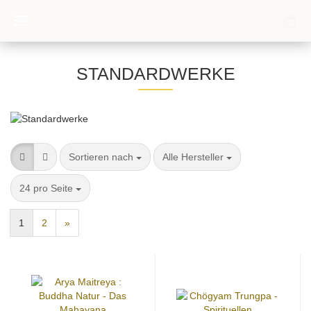
STANDARDWERKE
Sortieren nach
pro Seite
Sortieren nach
Alle Hersteller
pro Seite
24 pro Seite
1
2
»