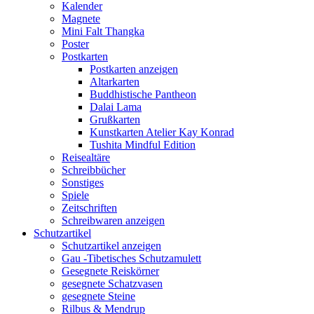
Kalender
Magnete
Mini Falt Thangka
Poster
Postkarten
Postkarten anzeigen
Altarkarten
Buddhistische Pantheon
Dalai Lama
Grußkarten
Kunstkarten Atelier Kay Konrad
Tushita Mindful Edition
Reisealtäre
Schreibbücher
Sonstiges
Spiele
Zeitschriften
Schreibwaren anzeigen
Schutzartikel
Schutzartikel anzeigen
Gau -Tibetisches Schutzamulett
Gesegnete Reiskörner
gesegnete Schatzvasen
gesegnete Steine
Rilbus & Mendrup