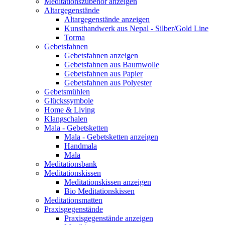
Meditationszubehör anzeigen
Altargegenstände
Altargegenstände anzeigen
Kunsthandwerk aus Nepal - Silber/Gold Line
Torma
Gebetsfahnen
Gebetsfahnen anzeigen
Gebetsfahnen aus Baumwolle
Gebetsfahnen aus Papier
Gebetsfahnen aus Polyester
Gebetsmühlen
Glückssymbole
Home & Living
Klangschalen
Mala - Gebetsketten
Mala - Gebetsketten anzeigen
Handmala
Mala
Meditationsbank
Meditationskissen
Meditationskissen anzeigen
Bio Meditationskissen
Meditationsmatten
Praxisgegenstände
Praxisgegenstände anzeigen