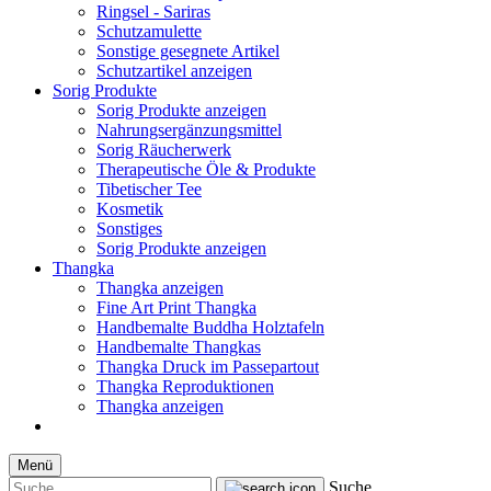
Ringsel - Sariras
Schutzamulette
Sonstige gesegnete Artikel
Schutzartikel anzeigen
Sorig Produkte
Sorig Produkte anzeigen
Nahrungsergänzungsmittel
Sorig Räucherwerk
Therapeutische Öle & Produkte
Tibetischer Tee
Kosmetik
Sonstiges
Sorig Produkte anzeigen
Thangka
Thangka anzeigen
Fine Art Print Thangka
Handbemalte Buddha Holztafeln
Handbemalte Thangkas
Thangka Druck im Passepartout
Thangka Reproduktionen
Thangka anzeigen
Menü
Suche...