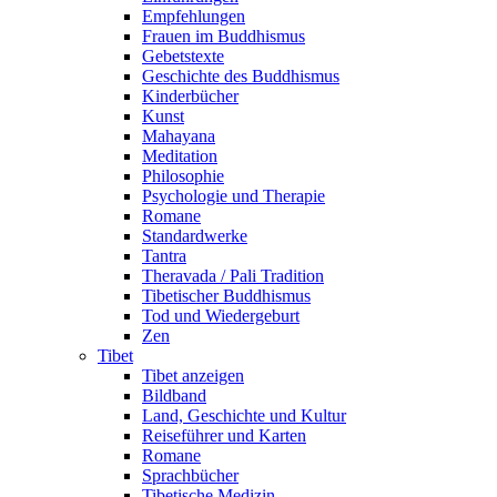
Empfehlungen
Frauen im Buddhismus
Gebetstexte
Geschichte des Buddhismus
Kinderbücher
Kunst
Mahayana
Meditation
Philosophie
Psychologie und Therapie
Romane
Standardwerke
Tantra
Theravada / Pali Tradition
Tibetischer Buddhismus
Tod und Wiedergeburt
Zen
Tibet
Tibet anzeigen
Bildband
Land, Geschichte und Kultur
Reiseführer und Karten
Romane
Sprachbücher
Tibetische Medizin