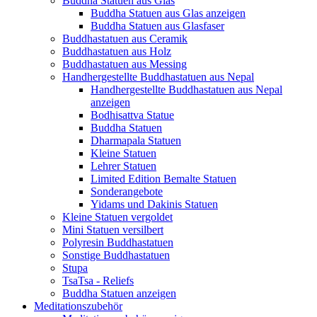
Buddha Statuen aus Glas
Buddha Statuen aus Glas anzeigen
Buddha Statuen aus Glasfaser
Buddhastatuen aus Ceramik
Buddhastatuen aus Holz
Buddhastatuen aus Messing
Handhergestellte Buddhastatuen aus Nepal
Handhergestellte Buddhastatuen aus Nepal
anzeigen
Bodhisattva Statue
Buddha Statuen
Dharmapala Statuen
Kleine Statuen
Lehrer Statuen
Limited Edition Bemalte Statuen
Sonderangebote
Yidams und Dakinis Statuen
Kleine Statuen vergoldet
Mini Statuen versilbert
Polyresin Buddhastatuen
Sonstige Buddhastatuen
Stupa
TsaTsa - Reliefs
Buddha Statuen anzeigen
Meditationszubehör