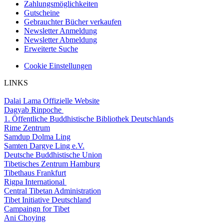
Zahlungsmöglichkeiten
Gutscheine
Gebrauchter Bücher verkaufen
Newsletter Anmeldung
Newsletter Abmeldung
Erweiterte Suche
Cookie Einstellungen
LINKS
Dalai Lama Offizielle Website
Dagyab Rinpoche
1. Öffentliche Buddhistische Bibliothek Deutschlands
Rime Zentrum
Samdup Dolma Ling
Samten Dargye Ling e.V.
Deutsche Buddhistische Union
Tibetisches Zentrum Hamburg
Tibethaus Frankfurt
Rigpa International
Central Tibetan Administration
Tibet Initiative Deutschland
Campaingn for Tibet
Ani Choying