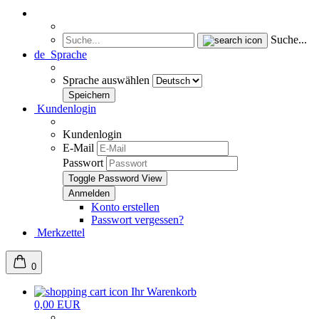
Suche...
de
Sprache
Sprache auswählen
Kundenlogin
Kundenlogin
E-Mail
Passwort
Toggle Password View
Konto erstellen
Passwort vergessen?
Merkzettel
0
Ihr Warenkorb
0,00 EUR