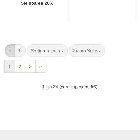
Sie sparen 20%
Sortieren nach
pro Seite
Sortieren nach
24 pro Seite
1
2
3
»
1
bis
24
(von insgesamt
56
)