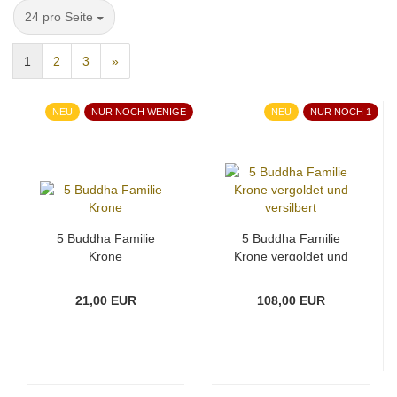
pro Seite
24 pro Seite
1
2
3
»
NEU
NUR NOCH WENIGE
NEU
NUR NOCH 1
5 Buddha Familie
5 Buddha Familie
Krone
Krone vergoldet und
versilbert
21,00 EUR
108,00 EUR