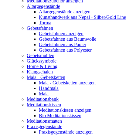
Meditationszubehör anzeigen
Altargegenstände
Altargegenstände anzeigen
Kunsthandwerk aus Nepal - Silber/Gold Line
Torma
Gebetsfahnen
Gebetsfahnen anzeigen
Gebetsfahnen aus Baumwolle
Gebetsfahnen aus Papier
Gebetsfahnen aus Polyester
Gebetsmühlen
Glückssymbole
Home & Living
Klangschalen
Mala - Gebetsketten
Mala - Gebetsketten anzeigen
Handmala
Mala
Meditationsbank
Meditationskissen
Meditationskissen anzeigen
Bio Meditationskissen
Meditationsmatten
Praxisgegenstände
Praxisgegenstände anzeigen