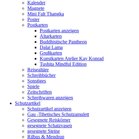
Kalender
Magnete
Mini Falt Thangka
Poster
Postkarten
Postkarten anzeigen
Altarkarten
Buddhistische Pantheon
Dalai Lama
Grußkarten
Kunstkarten Atelier Kay Konrad
Tushita Mindful Edition
Reisealtäre
Schreibbücher
Sonstiges
Spiele
Zeitschriften
Schreibwaren anzeigen
Schutzartikel
Schutzartikel anzeigen
Gau -Tibetisches Schutzamulett
Gesegnete Reiskörner
gesegnete Schatzvasen
gesegnete Steine
Rilbus & Mendrup