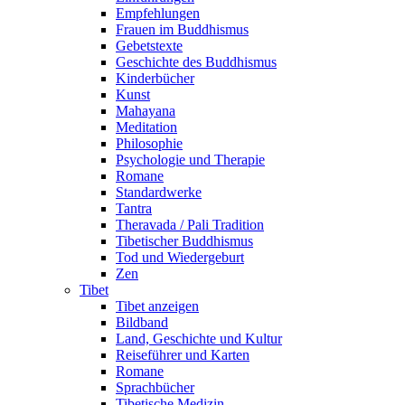
Empfehlungen
Frauen im Buddhismus
Gebetstexte
Geschichte des Buddhismus
Kinderbücher
Kunst
Mahayana
Meditation
Philosophie
Psychologie und Therapie
Romane
Standardwerke
Tantra
Theravada / Pali Tradition
Tibetischer Buddhismus
Tod und Wiedergeburt
Zen
Tibet
Tibet anzeigen
Bildband
Land, Geschichte und Kultur
Reiseführer und Karten
Romane
Sprachbücher
Tibetische Medizin