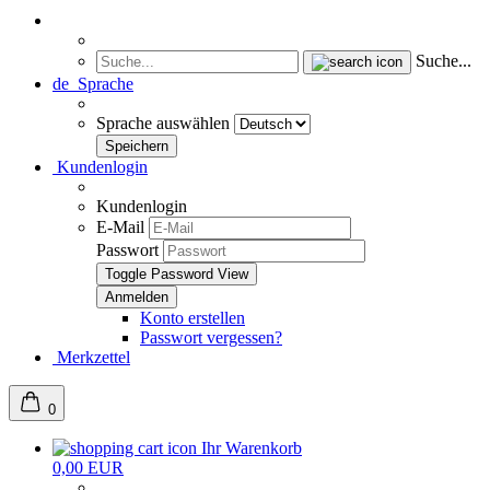
Suche...
de
Sprache
Sprache auswählen
Kundenlogin
Kundenlogin
E-Mail
Passwort
Toggle Password View
Konto erstellen
Passwort vergessen?
Merkzettel
0
Ihr Warenkorb
0,00 EUR