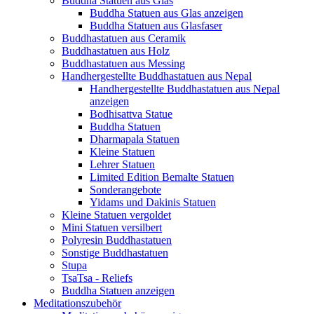
Buddha Statuen aus Glas
Buddha Statuen aus Glas anzeigen
Buddha Statuen aus Glasfaser
Buddhastatuen aus Ceramik
Buddhastatuen aus Holz
Buddhastatuen aus Messing
Handhergestellte Buddhastatuen aus Nepal
Handhergestellte Buddhastatuen aus Nepal
anzeigen
Bodhisattva Statue
Buddha Statuen
Dharmapala Statuen
Kleine Statuen
Lehrer Statuen
Limited Edition Bemalte Statuen
Sonderangebote
Yidams und Dakinis Statuen
Kleine Statuen vergoldet
Mini Statuen versilbert
Polyresin Buddhastatuen
Sonstige Buddhastatuen
Stupa
TsaTsa - Reliefs
Buddha Statuen anzeigen
Meditationszubehör