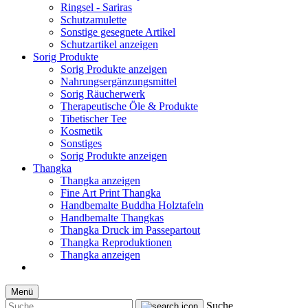
Ringsel - Sariras
Schutzamulette
Sonstige gesegnete Artikel
Schutzartikel anzeigen
Sorig Produkte
Sorig Produkte anzeigen
Nahrungsergänzungsmittel
Sorig Räucherwerk
Therapeutische Öle & Produkte
Tibetischer Tee
Kosmetik
Sonstiges
Sorig Produkte anzeigen
Thangka
Thangka anzeigen
Fine Art Print Thangka
Handbemalte Buddha Holztafeln
Handbemalte Thangkas
Thangka Druck im Passepartout
Thangka Reproduktionen
Thangka anzeigen
Menü
Suche...