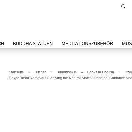
Suc
Sprache auswählen
E-Mail
CH
BUDDHA STATUEN
MEDITATIONSZUBEHÖR
MUSI
Passwort
IKEL
SORIG PRODUKTE
THANGKA
»
»
»
»
Startseite
Bücher
Buddhismus
Books in English
Dzo
Dakpo Tashi Namgyal : Clarifying the Natural State: A Principal Guidance M
Konto erstellen
Passwort vergessen