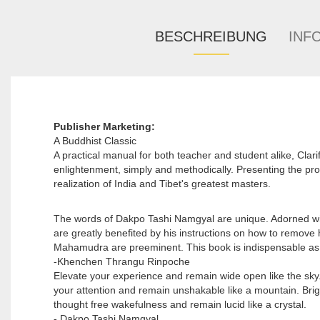
BESCHREIBUNG
INF
Publisher Marketing:
A Buddhist Classic
A practical manual for both teacher and student alike, Clar
enlightenment, simply and methodically. Presenting the pr
realization of India and Tibet's greatest masters.
The words of Dakpo Tashi Namgyal are unique. Adorned with 
are greatly benefited by his instructions on how to remove 
Mahamudra are preeminent. This book is indispensable as i
-Khenchen Thrangu Rinpoche
Elevate your experience and remain wide open like the sky
your attention and remain unshakable like a mountain. Bri
thought free wakefulness and remain lucid like a crystal.
- Dakpo Tashi Namgyal