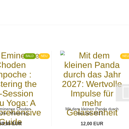
BALD
NEU
NEU
Eminence Choden
Mit dem kleinen Panda durch
che : Mastering...
das Jahr 2027:...
69,95 EUR
12,00 EUR