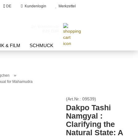
DE
Kundenlogin
Merkzettel
he...
Ihr Warenkorb
0,00 EUR
K & FILM
SCHMUCK
»
gchen
anual for Mahamudra
(Art.Nr.:
09539
)
?
Dakpo Tashi
Namgyal :
Clarifying the
Natural State: A