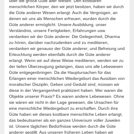
über die große Güte aller Wesen. Den kostbaren
menschlichen Körper, den wir jetzt besitzen, haben wir durch
die Güte anderer Wesen erlangt. Auch die Vergnügen, an
denen wir uns als Menschen erfreuen, wurden durch die
Güte anderer ermöglicht. Unsere Ausbildung, unser
Verständnis, unsere Fertigkeiten, Erfahrungen usw.
verdanken wir der Güte anderer. Die Gelegenheit, Dharma
zu hören, darüber nachzudenken und zu meditieren,
verdanken wir genauso der Güte anderer; und Befreiung und
Erleuchtung werden ebenfalls durch die Güte anderer
erlangt. Wenn wir auf diese Weise meditieren, werden wir zu
der tiefen Überzeugung gelangen, dass uns alle Lebewesen
Güte entgegenbringen. Da die Hauptursachen für das
Erlangen einer menschlichen Wiedergeburt das Ausüben von
moralischer Disziplin, Geben und Geduld sind, müssen wir
diese in der Vergangenheit praktiziert haben. Wer waren die
Objekte unserer Praxis? Es waren andere Lebewesen. Ohne
sie wären wir nicht in der Lage gewesen, die Ursachen für
eine menschliche Wiedergeburt zu erschaffen. Durch ihre
Güte haben wir dieses kostbare menschliche Leben erlangt,
das bedeutsamer als ein ganzes Universum voller Juwelen
ist. Unsere täglichen Bedürfnisse werden durch die Güte
anderer gestillt. Aus unseren früheren Leben haben wir