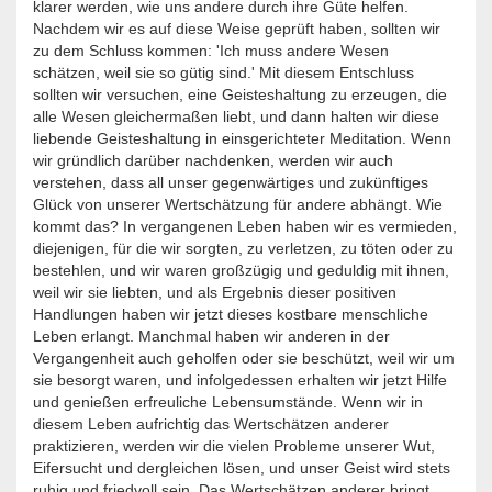
klarer werden, wie uns andere durch ihre Güte helfen.
Nachdem wir es auf diese Weise geprüft haben, sollten wir
zu dem Schluss kommen: 'Ich muss andere Wesen
schätzen, weil sie so gütig sind.' Mit diesem Entschluss
sollten wir versuchen, eine Geisteshaltung zu erzeugen, die
alle Wesen gleichermaßen liebt, und dann halten wir diese
liebende Geisteshaltung in einsgerichteter Meditation. Wenn
wir gründlich darüber nachdenken, werden wir auch
verstehen, dass all unser gegenwärtiges und zukünftiges
Glück von unserer Wertschätzung für andere abhängt. Wie
kommt das? In vergangenen Leben haben wir es vermieden,
diejenigen, für die wir sorgten, zu verletzen, zu töten oder zu
bestehlen, und wir waren großzügig und geduldig mit ihnen,
weil wir sie liebten, und als Ergebnis dieser positiven
Handlungen haben wir jetzt dieses kostbare menschliche
Leben erlangt. Manchmal haben wir anderen in der
Vergangenheit auch geholfen oder sie beschützt, weil wir um
sie besorgt waren, und infolgedessen erhalten wir jetzt Hilfe
und genießen erfreuliche Lebensumstände. Wenn wir in
diesem Leben aufrichtig das Wertschätzen anderer
praktizieren, werden wir die vielen Probleme unserer Wut,
Eifersucht und dergleichen lösen, und unser Geist wird stets
ruhig und friedvoll sein. Das Wertschätzen anderer bringt