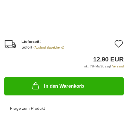
Lieferzeit:
A
Sofort
(Ausland abweichend)
d
12,90 EUR
M
inkl. 7% MwSt. zzgl.
Versand
In den Warenkorb
Frage zum Produkt