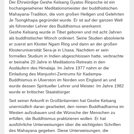
Der Ehrwürdige Geshe Kelsang Gyatso Rinpoche ist ein
hochangesehener Meditationsmeister der buddhistischen
Mahayana-Tradition, die vom großen Heiligen und Gelehrten
Je Tsongkhapa gegründet wurde. Er ist auf der ganzen Welt
als führender Lehrer des Buddhismus anerkannt.
Geshe Kelsang wurde in Tibet geboren und mit acht Jahren
als buddhistischer Mönch ordiniert. Seine Studien absolvierte
er zuerst am Kloster Ngam Ring und dann an der großen
Klosteruniversität Sera-je in Lhasa. Nachdem er sein
formelles Studium in Indien abgeschlossen hatte, verbrachte
er beinahe 20 Jahre in Meditations-Retreats in den
Ausläufern des Himalaja. Im Jahre 1977 nahm er die
Einladung des Manjushri-Zentrums für Kadampa-
Buddhismus in Ulverston im Norden von England an und
wurde dessen Spiritueller Lehrer und Meister. Im Jahre 1982
wurde er britischer Staatsbürger.
Seit seiner Ankunft in Großbritannien hat Geshe Kelsang
unermüdlich daran gearbeitet, den reinen Buddhadharma im
Westen aufzubauen und die Wünsche der Menschen zu
erfüllen, die Buddhismus praktizieren wollen. Er hat
ausführliche Unterweisungen über die wichtigsten Schriften
des Mahayana gegeben. Diese Unterweisungen, die