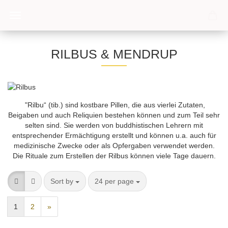
RILBUS & MENDRUP
"Rilbu“ (tib.) sind kostbare Pillen, die aus vierlei Zutaten,
Beigaben und auch Reliquien bestehen können und zum Teil sehr
selten sind. Sie werden von buddhistischen Lehrern mit
entsprechender Ermächtigung erstellt und können u.a. auch für
medizinische Zwecke oder als Opfergaben verwendet werden.
Die Rituale zum Erstellen der Rilbus können viele Tage dauern.
Sort by
per page
Sort by
24 per page
1
2
»